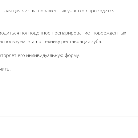
 Щадящая чистка пораженных участков проводится
проводиться полноценное препарирование поврежденных
 используем Stamp-технику реставрации зуба.
вторяет его индивидуальную форму.
чить!