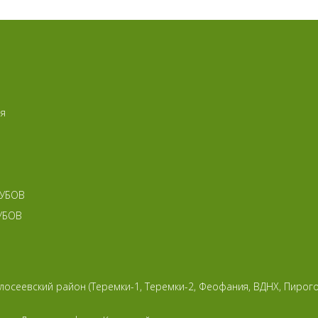
ия
ЗУБОВ
УБОВ
лосеевский район (Теремки-1, Теремки-2, Феофания, ВДНХ, Пирог