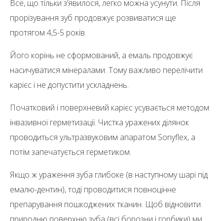
Все, що тільки з’явилося, легко можна усунути. Після
прорізування зуб продовжує розвиватися ще
протягом 4,5-5 років.
Його корінь не сформований, а емаль продовжує
насичуватися мінералами. Тому важливо перелічити
карієс і не допустити ускладнень.
Початковий і поверхневий карієс усувається методом
інвазивної герметизації. Чистка уражених ділянок
проводиться ультразвуковим апаратом Sonyflex, а
потім запечатується герметиком.
Якщо ж ураження зуба глибоке (в наступному шарі під
емалю-дентин), тоді проводитися повноцінне
препарування пошкоджених тканин. Щоб відновити
природню поверхню зуба (всі борозни і горбики) ми