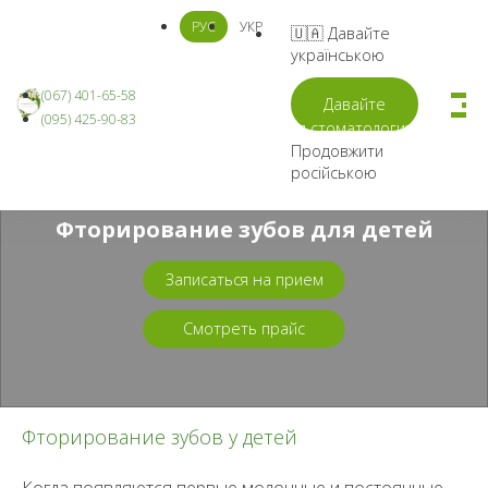
РУС
УКР
🇺🇦
Давайте
українською
(067) 401-65-58
Давайте
(095) 425-90-83
Стоматологическая клиника
/
Детская стоматология
/
Фторирование зубов для детей
Продовжити
російською
Фторирование зубов для детей
Записаться на прием
Смотреть прайс
Фторирование зубов у детей