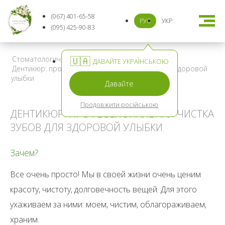
(067) 401-65-58
РУС
УКР
(095) 425-90-83
Стоматологическая клиника
/
Новости
/
🇺🇦
ДАВАЙТЕ УКРАЇНСЬКОЮ
Дентикюр: профессиональная чистка зубов для здоровой
улыбки
Давайте
Продовжити російською
ДЕНТИКЮР: ПРОФЕССИОНАЛЬНАЯ ЧИСТКА
ЗУБОВ ДЛЯ ЗДОРОВОЙ УЛЫБКИ
Зачем?
Все очень просто! Мы в своей жизни очень ценим
красоту, чистоту, долговечность вещей. Для этого
ухаживаем за ними: моем, чистим, облагораживаем,
храним.